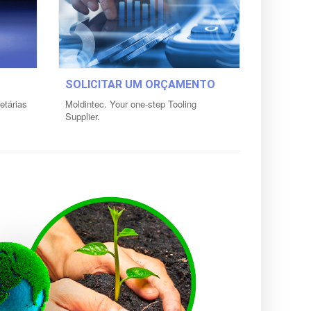
SOLICITAR UM ORÇAMENTO
etárias
Moldintec. Your one-step Tooling
Supplier.
es.
es no
Solicitar um orçamento »
.