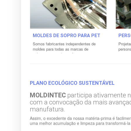
MOLDES DE SOPRO PARA PET
PERS
Somos fabricantes independentes de
Projet
moldes para todas as marcas de
persona
máquinas sopradoras. As nossas
nossos
soluções de ferramentas HCD (conceito
fabrica
de design híbrido) permitem contar com a
flexibilidade de adaptação...
Mais
Mais informações »
PLANO ECOLÓGICO SUSTENTÁVEL
MOLDINTEC
participa ativamente 
com a convocação da mais avançad
manufatura.
Assim, o excedente da nossa matéria-prima é facilmen
uma melhor acumulação e limpeza para transformá-l