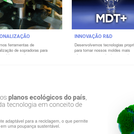
ONALIZAÇÃO
INNOVAÇÃO R&D
amos ferramentas de
Desenvolvemos tecnologias propri
lização de sopradoras para
para tornar nossos moldes mais
 moldes e os de outros
eficientes, mais rápidos, mais lev
ntes.
Nossos moldes são mais eficient
uso de ar comprimido para o sopro
 informações »
Mais informações »
nos
planos ecológicos do país
,
a tecnologia em conceito de
te adaptável para a reciclagem, o que permite
a em uma poupança sustentável.