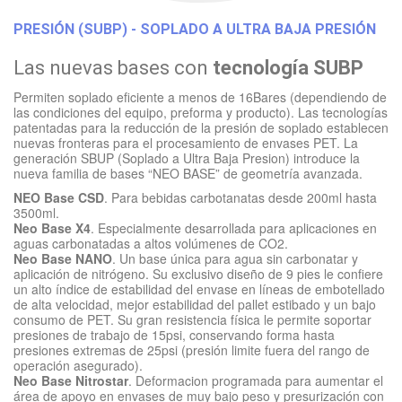
PRESIÓN (SUBP) - SOPLADO A ULTRA BAJA PRESIÓN
Las nuevas bases con
tecnología SUBP
Permiten soplado eficiente a menos de 16Bares (dependiendo de
las condiciones del equipo, preforma y producto). Las tecnologías
patentadas para la reducción de la presión de soplado establecen
nuevas fronteras para el procesamiento de envases PET. La
generación SBUP (Soplado a Ultra Baja Presion) introduce la
nueva familia de bases “NEO BASE” de geometría avanzada.
NEO Base CSD
. Para bebidas carbotanatas desde 200ml hasta
3500ml.
Neo Base X4
. Especialmente desarrollada para aplicaciones en
aguas carbonatadas a altos volúmenes de CO2.
Neo Base NANO
. Un base única para agua sin carbonatar y
aplicación de nitrógeno. Su exclusivo diseño de 9 pies le confiere
un alto índice de estabilidad del envase en líneas de embotellado
de alta velocidad, mejor estabilidad del pallet estibado y un bajo
consumo de PET. Su gran resistencia física le permite soportar
presiones de trabajo de 15psi, conservando forma hasta
presiones extremas de 25psi (presión limite fuera del rango de
operación asegurado).
Neo Base Nitrostar
. Deformacion programada para aumentar el
área de apoyo en envases de muy bajo peso y presurización con